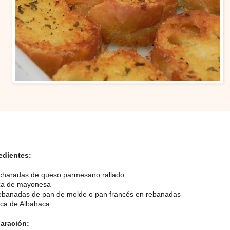
edientes:
charadas de queso parmesano rallado
za de mayonesa
ebanadas de pan de molde o pan francés en rebanadas
zca de Albahaca
aración: