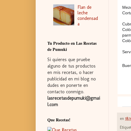
Flan de
Mezc
leche
Cort
condensad
a
Cubr
Coló
parm
Coló
Tu Producto en Las Recetas
de Pumuki
Serv
Si quieres que pruebe
alguno de tus productos
Buen
en mis recetas, o hacer
publicidad en mi blog no
dudes en ponerte en
contacto conmigo.
lasrecetasdepumuki@gmai
l.com
en
18:
Que Recetas!
Etique