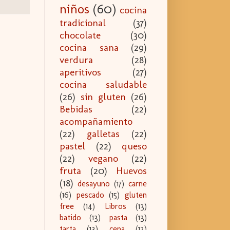
niños
(60)
cocina
tradicional
(37)
chocolate
(30)
cocina sana
(29)
verdura
(28)
aperitivos
(27)
cocina saludable
(26)
sin gluten
(26)
Bebidas
(22)
acompañamiento
(22)
galletas
(22)
pastel
(22)
queso
(22)
vegano
(22)
fruta
(20)
Huevos
(18)
desayuno
(17)
carne
(16)
pescado
(15)
gluten
free
(14)
Libros
(13)
batido
(13)
pasta
(13)
tarta
(13)
cena
(12)