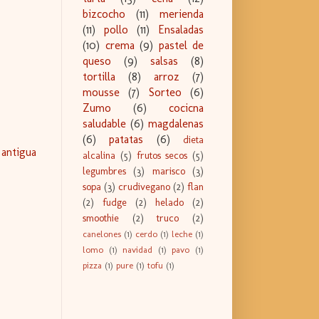
bizcocho
(11)
merienda
(11)
pollo
(11)
Ensaladas
(10)
crema
(9)
pastel de
queso
(9)
salsas
(8)
tortilla
(8)
arroz
(7)
mousse
(7)
Sorteo
(6)
Zumo
(6)
cocicna
saludable
(6)
magdalenas
(6)
patatas
(6)
dieta
 antigua
alcalina
(5)
frutos secos
(5)
legumbres
(3)
marisco
(3)
sopa
(3)
crudivegano
(2)
flan
(2)
fudge
(2)
helado
(2)
smoothie
(2)
truco
(2)
canelones
(1)
cerdo
(1)
leche
(1)
lomo
(1)
navidad
(1)
pavo
(1)
pizza
(1)
pure
(1)
tofu
(1)