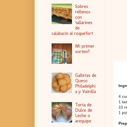
Sobres
rellenos
con
tallarines
de
calabacin al roquefort
Mi primer
sorteo!!
Galletas de
Queso
Ingr
Philadelphi
a y Vainilla
4 cu
1 ta
Torta de
10 r
Dulce de
1 pi
Leche o
arequipe
Prep