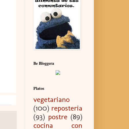
Be Bloggera
Platos
vegetariano
(100)
reposteria
(93)
postre
(89)
cocina con