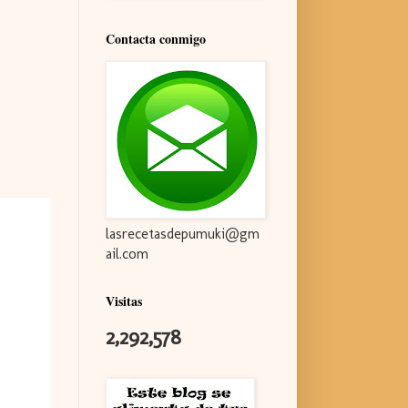
Contacta conmigo
lasrecetasdepumuki@gm
ail.com
Visitas
2,292,578