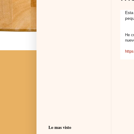
Esta
pequ
He c
nuev
http
Lo mas visto