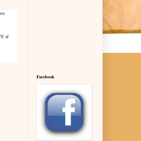
los
TE al
Facebook