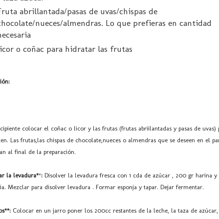
Fruta abrillantada/pasas de uvas/chispas de
chocolate/nueces/almendras. Lo que prefieras en cantidad
necesaria
licor o coñac para hidratar las frutas
ión:
cipiente colocar el coñac o licor y las frutas (frutas abriilantadas y pasas de uvas)
ten. Las frutas,las chispas de chocolate,nueces o almendras que se deseen en el pa
an al final de la preparación.
ar la levadura*
*
:
Disolver la levadura fresca con 1 cda de azúcar , 200 gr harina y
bia. Mezclar para disolver levadura . Formar esponja y tapar. Dejar fermentar.
os**:
Colocar en un jarro poner los 200cc restantes de la leche, la taza de azúcar,