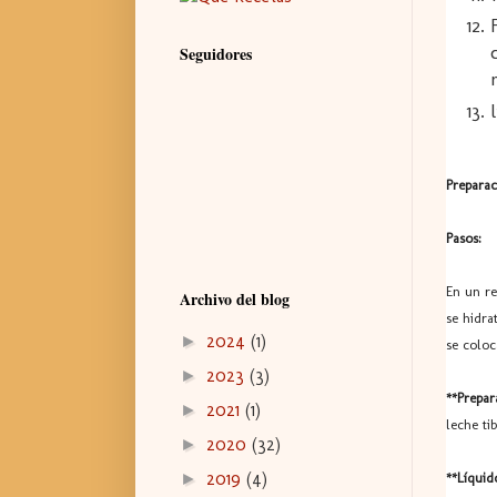
Seguidores
Preparac
Pasos:
En un re
Archivo del blog
se hidra
2024
(1)
►
se coloc
2023
(3)
►
**Prepar
2021
(1)
►
leche ti
2020
(32)
►
2019
(4)
►
**Líquid