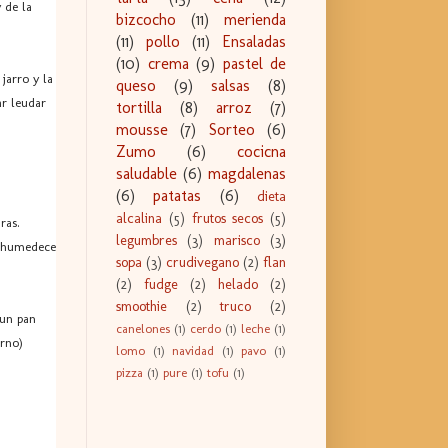
 de la
bizcocho
(11)
merienda
(11)
pollo
(11)
Ensaladas
(10)
crema
(9)
pastel de
jarro y la
queso
(9)
salsas
(8)
ar leudar
tortilla
(8)
arroz
(7)
mousse
(7)
Sorteo
(6)
Zumo
(6)
cocicna
saludable
(6)
magdalenas
(6)
patatas
(6)
dieta
alcalina
(5)
frutos secos
(5)
ras.
legumbres
(3)
marisco
(3)
a humedece
sopa
(3)
crudivegano
(2)
flan
(2)
fudge
(2)
helado
(2)
smoothie
(2)
truco
(2)
 un pan
canelones
(1)
cerdo
(1)
leche
(1)
orno)
lomo
(1)
navidad
(1)
pavo
(1)
pizza
(1)
pure
(1)
tofu
(1)