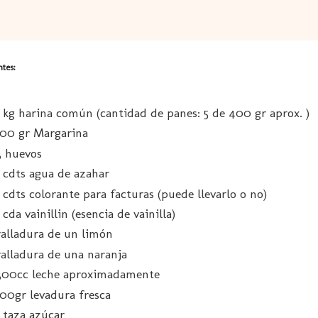
ntes:
1 kg harina común (cantidad de panes: 5 de 400 gr aprox. )
100 gr Margarina
3 huevos
1 cdts agua de azahar
1 cdts colorante para facturas (puede llevarlo o no)
1 cda vainillin (esencia de vainilla)
ralladura de un limón
ralladura de una naranja
300cc leche aproximadamente
100gr levadura fresca
1 taza azúcar