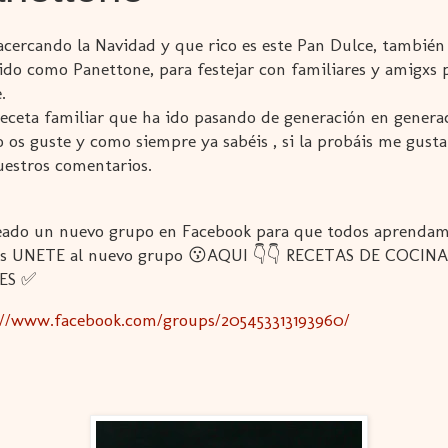
 acercando la Navidad y que rico es este Pan Dulce, también
ido como Panettone, para festejar con familiares y amigxs 
.
receta familiar que ha ido pasando de generación en genera
o os guste y como siempre ya sabéis , si la probáis me gus
uestros comentarios.
eado un nuevo grupo en Facebook para que todos aprenda
as UNETE al nuevo grupo 😗AQUI 👇👇 RECETAS DE COCINA
ES ✅
://www.facebook.com/groups/205453313193960/