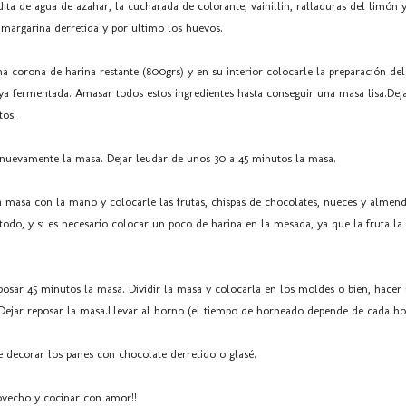
ita de agua de azahar, la cucharada de colorante, vainillin, ralladuras del limón y
 margarina derretida y por ultimo los huevos.
a corona de harina restante (800grs) y en su interior colocarle la preparación del 
ya fermentada. Amasar todos estos ingredientes hasta conseguir una masa lisa.Dej
tos.
nuevamente la masa. Dejar leudar de unos 30 a 45 minutos la masa.
la masa con la mano y colocarle las frutas, chispas de chocolates, nueces y almend
odo, y si es necesario colocar un poco de harina en la mesada, ya que la fruta l
posar 45 minutos la masa. Dividir la masa y colocarla en los moldes o bien, hacer
Dejar reposar la masa.Llevar al horno (el tiempo de horneado depende de cada h
 decorar los panes con chocolate derretido o glasé.
ovecho y cocinar con amor!!