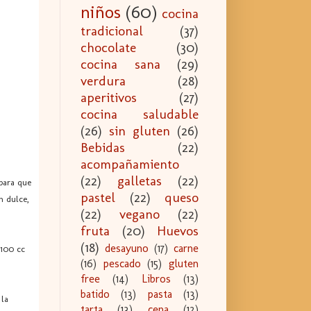
niños
(60)
cocina
tradicional
(37)
chocolate
(30)
cocina sana
(29)
verdura
(28)
aperitivos
(27)
cocina saludable
(26)
sin gluten
(26)
Bebidas
(22)
acompañamiento
(22)
galletas
(22)
 para que
pastel
(22)
queso
n dulce,
(22)
vegano
(22)
fruta
(20)
Huevos
(18)
desayuno
(17)
carne
 100 cc
(16)
pescado
(15)
gluten
free
(14)
Libros
(13)
batido
(13)
pasta
(13)
 la
tarta
(13)
cena
(12)