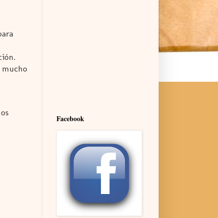
para
ción.
ta mucho
mos
Facebook