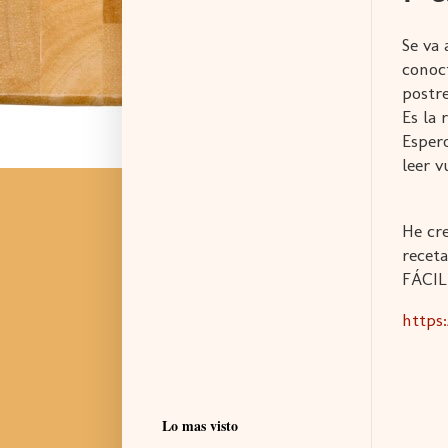
Se va
conoc
postre
Es la 
Esper
leer v
He cr
recet
FÁCIL
https
Lo mas visto