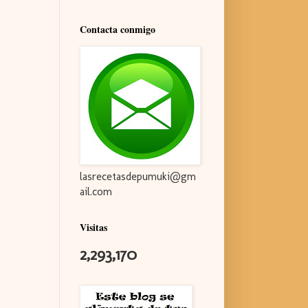
Contacta conmigo
lasrecetasdepumuki@gm
ail.com
Visitas
2,293,170