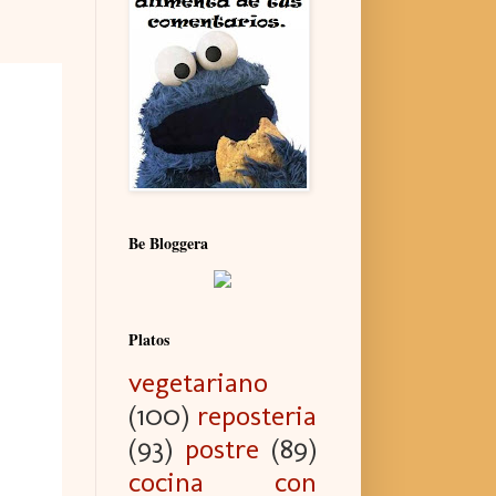
Be Bloggera
Platos
vegetariano
(100)
reposteria
(93)
postre
(89)
cocina con