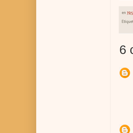
en
19:
Etique
6 