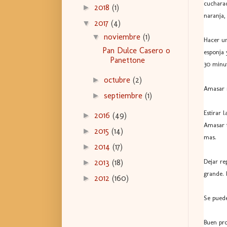
cucharad
2018
(1)
►
naranja,
2017
(4)
▼
noviembre
(1)
▼
Hacer un
Pan Dulce Casero o
esponja 
Panettone
30 minu
octubre
(2)
►
Amasar 
septiembre
(1)
►
Estirar 
2016
(49)
►
Amasar t
2015
(14)
►
mas.
2014
(17)
►
2013
(18)
Dejar re
►
grande. 
2012
(160)
►
Se puede
Buen pr