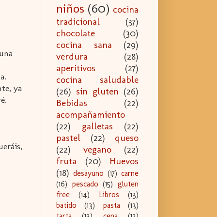
niños
(60)
cocina
tradicional
(37)
chocolate
(30)
cocina sana
(29)
 una
verdura
(28)
aperitivos
(27)
a.
cocina saludable
te, ya
(26)
sin gluten
(26)
é.
Bebidas
(22)
acompañamiento
(22)
galletas
(22)
pastel
(22)
queso
eráis,
(22)
vegano
(22)
fruta
(20)
Huevos
(18)
desayuno
(17)
carne
(16)
pescado
(15)
gluten
free
(14)
Libros
(13)
batido
(13)
pasta
(13)
tarta
(13)
cena
(12)