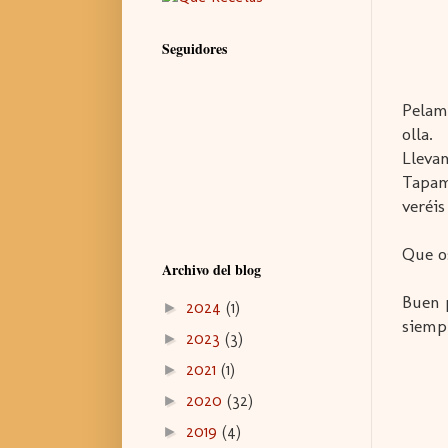
Seguidores
Pelam
olla.
Llevam
Tapam
veréis
Que o
Archivo del blog
Buen 
2024
(1)
►
siemp
2023
(3)
►
2021
(1)
►
2020
(32)
►
2019
(4)
►