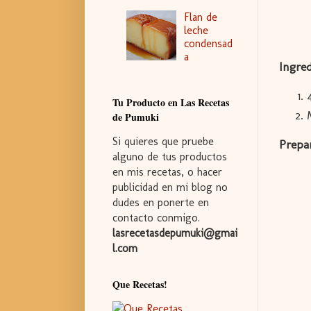
Flan de
leche
condensad
a
Ingred
Tu Producto en Las Recetas
de Pumuki
Si quieres que pruebe
Prepa
alguno de tus productos
en mis recetas, o hacer
publicidad en mi blog no
dudes en ponerte en
contacto conmigo.
lasrecetasdepumuki@gmai
l.com
Que Recetas!