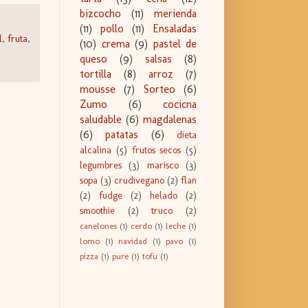
bizcocho
(11)
merienda
(11)
pollo
(11)
Ensaladas
l
,
fruta
,
(10)
crema
(9)
pastel de
queso
(9)
salsas
(8)
tortilla
(8)
arroz
(7)
mousse
(7)
Sorteo
(6)
Zumo
(6)
cocicna
saludable
(6)
magdalenas
(6)
patatas
(6)
dieta
alcalina
(5)
frutos secos
(5)
legumbres
(3)
marisco
(3)
sopa
(3)
crudivegano
(2)
flan
(2)
fudge
(2)
helado
(2)
smoothie
(2)
truco
(2)
canelones
(1)
cerdo
(1)
leche
(1)
lomo
(1)
navidad
(1)
pavo
(1)
pizza
(1)
pure
(1)
tofu
(1)