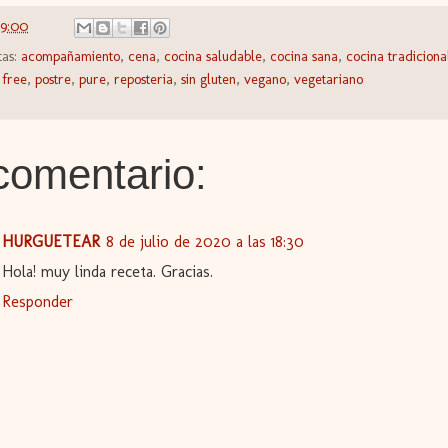
59:00
tas:
acompañamiento
,
cena
,
cocina saludable
,
cocina sana
,
cocina tradiciona
 free
,
postre
,
pure
,
reposteria
,
sin gluten
,
vegano
,
vegetariano
comentario:
HURGUETEAR
8 de julio de 2020 a las 18:30
Hola! muy linda receta. Gracias.
Responder