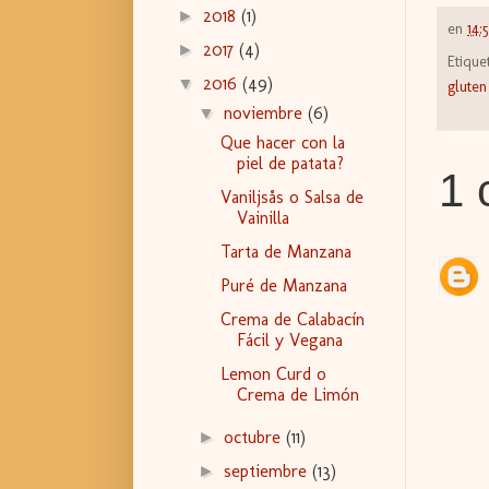
2018
(1)
►
en
14:
2017
(4)
►
Etique
2016
(49)
▼
gluten
noviembre
(6)
▼
Que hacer con la
piel de patata?
1 
Vaniljsås o Salsa de
Vainilla
Tarta de Manzana
Puré de Manzana
Crema de Calabacín
Fácil y Vegana
Lemon Curd o
Crema de Limón
octubre
(11)
►
septiembre
(13)
►