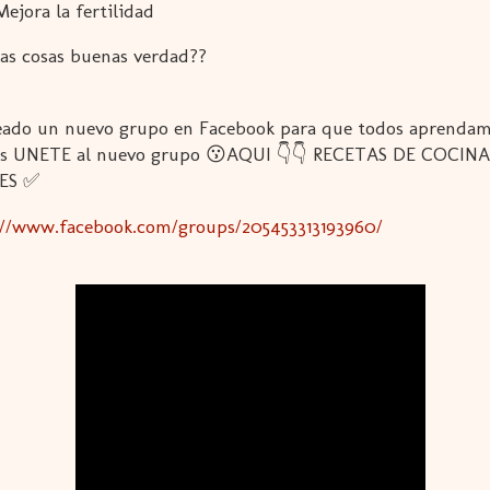
Mejora la fertilidad
as cosas buenas verdad??
eado un nuevo grupo en Facebook para que todos aprenda
as UNETE al nuevo grupo 😗AQUI 👇👇 RECETAS DE COCINA
ES ✅
://www.facebook.com/groups/205453313193960/