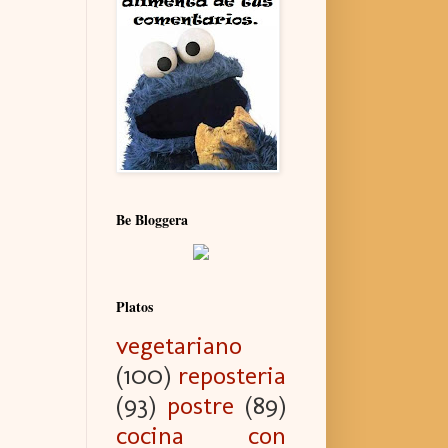
Be Bloggera
Platos
vegetariano
(100)
reposteria
(93)
postre
(89)
cocina con