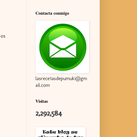
Contacta conmigo
mos
lasrecetasdepumuki@gm
ail.com
Visitas
2,292,584