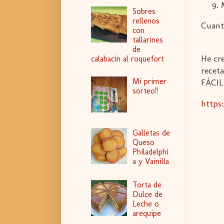
Sobres
rellenos
Cuant
con
tallarines
de
He cr
calabacin al roquefort
recet
Mi primer
FÁCIL
sorteo!!
https
Galletas de
Queso
Philadelphi
a y Vainilla
Torta de
Dulce de
Leche o
arequipe