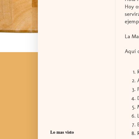
Hoy o
servi
ejempl
La Ma
Aquí o
Lo mas visto